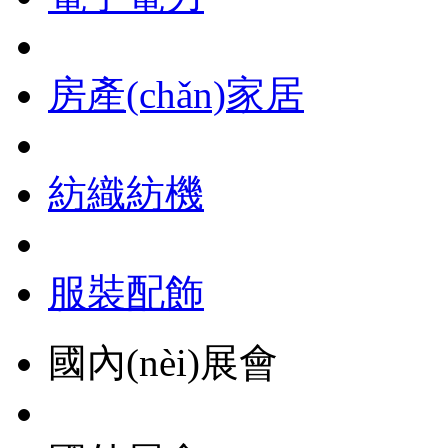
房產(chǎn)家居
紡織紡機
服裝配飾
國內(nèi)展會