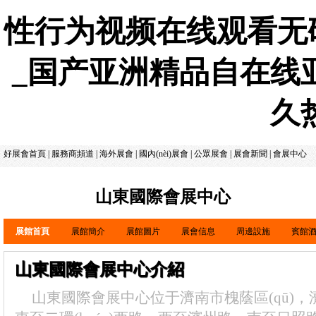
性行为视频在线观看无
_国产亚洲精品自在线
久
好展會首頁
|
服務商頻道
|
海外展會
|
國內(nèi)展會
|
公眾展會
|
展會新聞
|
會展中心
山東國際會展中心
展館首頁
展館簡介
展館圖片
展會信息
周邊設施
賓館
山東國際會展中心介紹
山東國際會展中心位于濟南市槐蔭區(qū)，