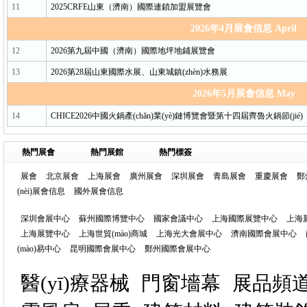
11
2025CRFE山東（濟南）國際連鎖加盟展覽會
2026年4月展會信息 April
12
2026第九屆中國（濟南）國際地坪地鋪展覽會
13
2026第28屆山東國際水展、山東城鎮(zhèn)水務展
2026年5月展會信息 May
14
CHICE2026中國火鍋產(chǎn)業(yè)鏈博覽會暨第十四屆齊魯火鍋節(jié)
熱門展會
熱門展館
熱門標簽
展會
北京展會
上海展會
廣州展會
深圳展會
青島展會
重慶展會
鄭
(nèi)展會信息
國外展會信息
深圳會展中心
蘇州國際博覽中心
國家會議中心
上海國際展覽中心
上海
上海展覽中心
上海世貿(mào)商城
上海光大會展中心
濟南國際會展中心
(mào)易中心
昆明國際會展中心
鄭州國際會展中心
醫(yī)療器械
門窗墻幕
展品頻