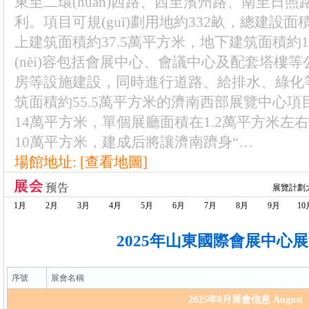
東至二環(huán)西路、西至濱州路、南至日照
利。項目可規(guī)劃用地約332畝，總建
上建筑面積約37.5萬平方米，地下建筑面積約1
(nèi)容包括會展中心、會議中心及配套塔樓等
房等設施建設，同時進行道路、給排水、綠化等配
筑面積約55.5萬平方米的濟南西部展覽中心項
14萬平方米，單個展廳面積在1.2萬平方米左右
10萬平方米，建成后將讓濟南躋身“…
場館地址:
[查看地圖]
展覽計劃
1月
2月
3月
4月
5月
6月
7月
8月
9月
10
2025年山東國際會展中心
序號
展會名稱
2025年8月展會信息 August