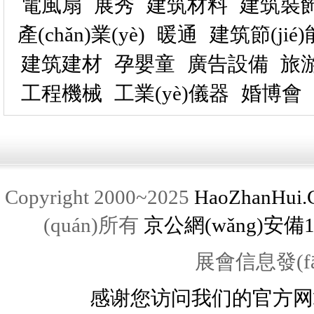
電風扇
展秀
建筑材料
建筑裝
產(chǎn)業(yè)
暖通
建筑節(jié)
建筑建材
孕嬰童
廣告設備
旅游
工程機械
工業(yè)儀器
婚博會
Copyright 2000~2025
HaoZhanHui.
(quán)所有
京公網(wǎng)安備11
展會信息發(fā)
感谢您访问我们的官方网