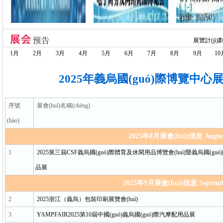
展覽計(jì
1月
2月
3月
4月
5月
6月
7月
8月
9月
10
2025年義烏國(guó)際博覽中心展
序號
展會(huì)名稱(chēng)
(hào)
2025年8月展會(huì)信息 Augus
1
2025第三屆CSF義烏國(guó)際體育及休閑用品博覽會(huì)暨義烏國(guó)
品展
2025年9月展會(huì)信息 Septemb
2
2025浙江（義烏）包裝印刷展覽會(huì)
3
YAMPFAIR2025第10屆中國(guó)義烏國(guó)際汽摩配用品展