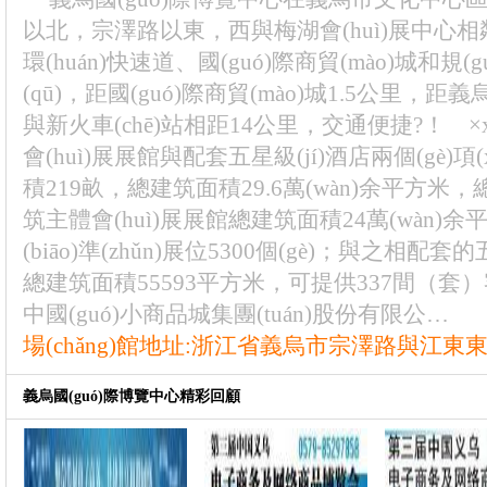
以北，宗澤路以東，西與梅湖會(huì)展中心
環(huán)快速道、國(guó)際商貿(mào)城和規
(qū)，距國(guó)際商貿(mào)城1.5公里，距義烏機
與新火車(chē)站相距14公里，交通便捷?！
會(huì)展展館與配套五星級(jí)酒店兩個(gè)項(xi
積219畝，總建筑面積29.6萬(wàn)余平方米，總
筑主體會(huì)展展館總建筑面積24萬(wàn)余平方
(biāo)準(zhǔn)展位5300個(gè)；與之相配套的
總建筑面積55593平方米，可提供337間（套）客
中國(guó)小商品城集團(tuán)股份有限公…
場(chǎng)館地址:浙江省義烏市宗澤路與江東
義烏國(guó)際博覽中心精彩回顧