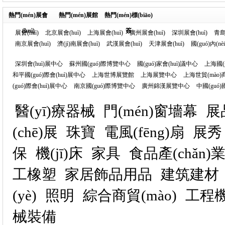
熱門(mén)展會
熱門(mén)展館
熱門(mén)標(biāo)
(huì)
簽
展會(huì)
北京展會(huì)
上海展會(huì)
廣州展會(huì)
深圳展會(huì)
青島
南京展會(huì)
濟(jì)南展會(huì)
武漢展會(huì)
天津展會(huì)
國(guó)內(n
深圳會(huì)展中心
蘇州國(guó)際博覽中心
國(guó)家會(huì)議中心
上海國(
和平國(guó)際會(huì)展中心
上海世博展覽館
上海展覽中心
上海世貿(mào)
(guó)際會(huì)展中心
南京國(guó)際博覽中心
廣州錦漢展覽中心
中國(guó)
醫(yī)療器械
門(mén)窗墻幕
展
(chē)展
珠寶
電風(fēng)扇
展秀
保
機(jī)床
家具
食品產(chǎn)業(
工橡塑
家居飾品用品
建筑建材
(yè)
照明
綜合商貿(mào)
工程機(
械裝備